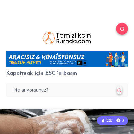
Kapatmak için
ESC
'a basın
227
3