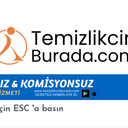
çin
ESC
'a basın