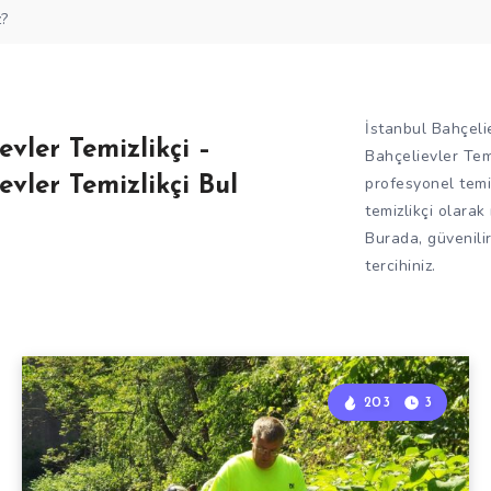
İstanbul Bahçelie
evler Temizlikçi –
Bahçelievler Temi
evler Temizlikçi Bul
profesyonel temi
temizlikçi olarak
Burada, güvenilir 
tercihiniz.
203
3