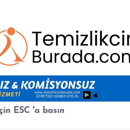
çin
ESC
'a basın